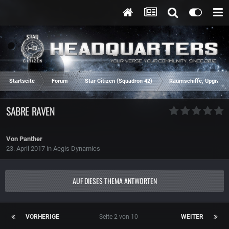
Startseite
Forum
Star Citizen (Squadron 42)
Raumschiffe, Upgrades
SABRE RAVEN
Von
Panther
23. April 2017
in
Aegis Dynamics
AUF DIESES THEMA ANTWORTEN
VORHERIGE
Seite 2 von 10
WEITER