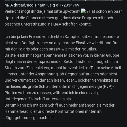
m/3/thread/aegis-nautilus-q-a-1/2334769
Vielleicht mögt ihr die ja mal bitte upvoten!?
Hat schon ein paar
Ups und die Chancen stehen gut, dass diese Frage es mit noch
bisschen Unterstützung ins Q&A schaffen könnte.
Ich bin ja kein Freund von direkten Kampfeinsätzen, insbesondere
nicht von Dogfights, eher so asynchrone Einsätze wie Hit-and-Run
mit der Polaris oder eben passiv, wie mit der Nautilus.
Da stelle ich mir sogar spannende Missionen vor, in kleiner Gruppe
fliegt man in den entsprechenden Sektor, tastet sich möglichst im
Stealth zum Zielgebiet vor, macht konzentriert im Team seine Arbeit
- immer unter der Anspannung, ob Gegner auftauchen oder nicht -
und verkrümelt sich danach leise wieder... solcher Nervenkitzel ist
mir lieber, als große Schlachten oder mich gegen nervige (PvP)-
Piraten wehren zu müssen, während ich in einem völlig
unterlegenen Zivilschiff unterwegs bin...
Darum kann ich mit dem Schiff auch mehr anfangen als mit der
Hammerhead, die für direkte Konfrontationen mitten im
Jägergetümmel gemacht ist.