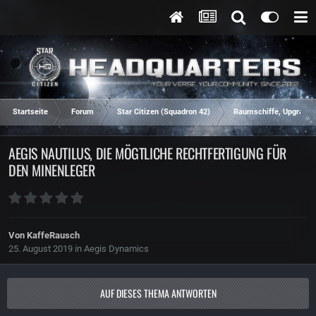
Startseite
Forum
Star Citizen (Squadron 42)
Raumschiffe, Upgrades
AEGIS NAUTILUS, DIE MÖGTLICHE RECHTFERTIGUNG FÜR
DEN MINENLEGER
Von
KaffeRausch
25. August 2019
in
Aegis Dynamics
AUF DIESES THEMA ANTWORTEN