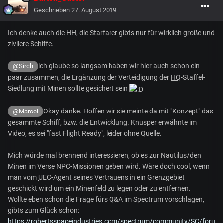
Geschrieben
27. August 2019
Ich denke auch die HH, die Starfarer gibts nur für wirklich große und
zivilere Schiffe.
ich glaube so langsam haben wir hier auch schon ein
@Sirch
paar zusammen, die Ergänzung der Verteidigung der
HQ
-Staffel-
Siedlung mit Minen sollte gesichert sein
Okay danke. Hoffen wir sie meinte da mit "Konzept" das
@Marcel
gesammte Schiff, bzw. die Entwicklung. Knusper erwähnte im
Video, es sei "fast Flight Ready", leider ohne Quelle.
Mich würde mal brennend interessieren, ob es zur Nautilus/den
Minen im Verse NPC-Missionen geben wird. Wäre doch cool, wenn
man vom
UEC
-Agent seines Vertrauens in ein Grenzgebiet
geschickt wird um ein Minenfeld zu legen oder zu entfernen.
Wollte eben schon die Frage fürs Q&A im Spectrum vorschlagen,
gibts zum Glück schon:
https://robertsspaceindustries.com/spectrum/community/
SC
/foru