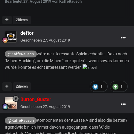
Bearbeitet
27. August 2019
von KaffeRausch
Zitieren
deftor
Geschrieben
27. August 2019
wäre ne interessante Spielmechanik... Dazu noch
@KaffeRausch
"Minen-Hacking", um die Minen "umzupolen"...wenn sowas kommen
würde, könnte es echt interessant werden
Zitieren
1
1
Burton_Guster
Geschrieben
27. August 2019
Komponenten der KLasse A sind also die besten?
@KaffeRausch
Irgendwie bin ich immer davon ausgegangen, dass "A" die
einfachste Version ist und weitere Buchstaben dann bessere