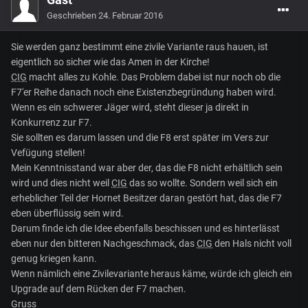
Geschrieben
24. Februar 2016
Sie werden ganz bestimmt eine zivile Variante raus hauen, ist
eigentlich so sicher wie das Amen in der Kirche!
CIG
macht alles zu Kohle. Das Problem dabei ist nur noch ob die
F7'er Reihe danach noch eine Existenzbegründung haben wird.
Wenn es ein schwerer Jäger wird, steht dieser ja direkt in
Konkurrenz zur F7.
Sie sollten es darum lassen und die F8 erst später im Vers zur
Vefügung stellen!
Mein Kenntnisstand war aber der, das die F8 nicht erhältlich sein
wird und dies nicht weil
CIG
das so wollte. Sondern weil sich ein
erheblicher Teil der Hornet Besitzer daran gestört hat, das die F7
eben überflüssig sein wird.
Darum finde ich die Idee ebenfalls beschissen und es hinterlässt
eben nur den bitteren Nachgeschmack, das
CIG
den Hals nicht voll
genug kriegen kann.
Wenn nämlich eine Zivilevariante heraus käme, würde ich gleich ein
Upgrade auf dem Rücken der F7 machen.
Gruss