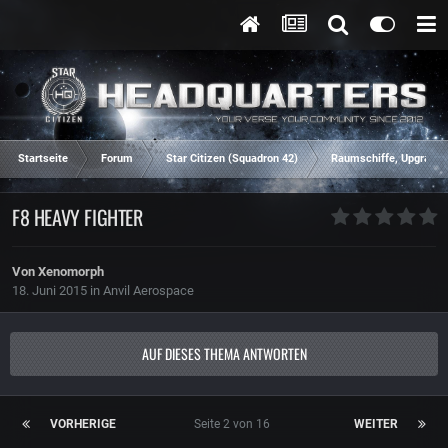
Startseite
Forum
Star Citizen (Squadron 42)
Raumschiffe, Upgrades
F8 HEAVY FIGHTER
Von
Xenomorph
18. Juni 2015
in
Anvil Aerospace
AUF DIESES THEMA ANTWORTEN
VORHERIGE
Seite 2 von 16
WEITER