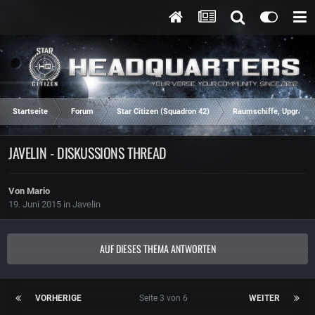
Startseite
Forum
Star Citizen (Squadron 42)
Raumschiffe, Upgrades
JAVELIN - DISKUSSIONS THREAD
Von
Mario
19. Juni 2015
in
Javelin
AUF DIESES THEMA ANTWORTEN
VORHERIGE
Seite 3 von 6
WEITER