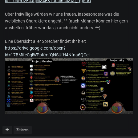
id=1o3RU2EcJqNM4E8TUucI6IcMXc_ffgSDO
Über freiwillige würden wir uns freuen, insbesondere was die
weiblichen Charaktere angeht. ^^ (auch Männer können hier gern
aushelfen, früher war das ja auch nicht anders. ^^)
Eine Übersicht aller Sprecher findet Ihr hier:
https://drive.google.com/open?
id=17BMifeCglWPpKmfQNSUfH4Nfna6QCell
Zitieren