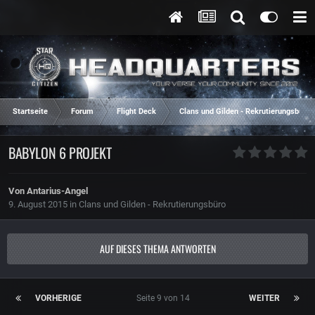
Startseite
Forum
Flight Deck
Clans und Gilden - Rekrutierungsbüro
BABYLON 6 PROJEKT
Von
Antarius-Angel
9. August 2015
in
Clans und Gilden - Rekrutierungsbüro
AUF DIESES THEMA ANTWORTEN
VORHERIGE
Seite 9 von 14
WEITER