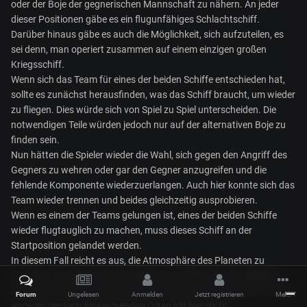
oder der Boje der gegnerischen Mannschaft zu nähern. An jeder
dieser Positionen gäbe es ein flugunfähiges Schlachtschiff.
Darüber hinaus gäbe es auch die Möglichkeit, sich aufzuteilen, es
sei denn, man operiert zusammen auf einem einzigen großen
Kriegsschiff.
Wenn sich das Team für eines der beiden Schiffe entschieden hat,
sollte es zunächst herausfinden, was das Schiff braucht, um wieder
zu fliegen. Dies würde sich von Spiel zu Spiel unterscheiden. Die
notwendigen Teile würden jedoch nur auf der alternativen Boje zu
finden sein.
Nun hätten die Spieler wieder die Wahl, sich gegen den Angriff des
Gegners zu wehren oder gar den Gegner anzugreifen und die
fehlende Komponente wiederzuerlangen. Auch hier konnte sich das
Team wieder trennen und beides gleichzeitig ausprobieren.
Wenn es einem der Teams gelungen ist, eines der beiden Schiffe
wieder flugtauglich zu machen, muss dieses Schiff an der
Startposition gelandet werden.
In diesem Fall reicht es aus, die Atmosphäre des Planeten zu
erreichen, aber dies muss ungefähr in der Nähe des Startgebiets
geschehen. Das Eintauchen auf der Rückseite des Planeten oder an
Forum
Ungelesen
Anmelden
Jetzt registrieren
Mehr
anderen deutlich abweichenden Orten gilt hier nicht.