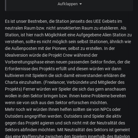
Aufklappen
Anfangs bestimmt schon, bis eben die Neugierde der Spieler
verflogen ist.
Es ist unser Bestreben, die Station jenseits des UEE Gebiets im
Mit einem Standort ausserhalb des UEE- Raums könnte man
neutralen Raum bzw. nicht annektierten Raum zu etablieren. Als
diesem Problem eventuell aus dem Weg gehen.
Station, ist hier nach Möglichkeit eine Aufgegebene Alien Station zu
Stellt sich dann aber die Frage, ob in diesem Bereich dann
verstehen, sollte es nicht möglich sein selbst Stationen, ähnlich wie
überhaupt genügend Spieler unterwegs sind, die diese
die Außenposten mit der Pioneer, selbst zu erstellen. In der
Angebote nützen.
Idealversion würde die Projekt Crew während der
Vorbereitungsphase einen neuen passenden Sektor finden, der die
Aber ehrlich gesagt, hab ich dieses Projekt zu wenig
Erfordernisse des Projekts erfüllt und diesen würden wir dann
verfolgt um mir da größere Gedanken machen zu können.
kultivieren mit Spielern die sich damit einverstanden erklären die
Charta einzuhalten. (Freelancer, Verbündete und Mitglieder des
Projekts) Ferner würden wir Spieler die sich das gern anschauen
wollen in den Sektor bringen bzw. Ihnen keine Probleme bereiten
wenn sie von sich aus den Sektor erforschen möchten.
Mehr noch wir würden Ihnen helfen sollten sie von NPCs oder
Outsiders angegriffen werden. Outsiders sind Spieler die aktiv
gegen das Projekt agieren und sich nicht mit der Neutralität des
Sektors abfinden möchten. Mit Neutralität des Sektors ist gemeint
das eine Waffenruhe zwischen den Spielern innerhalb des Babylon