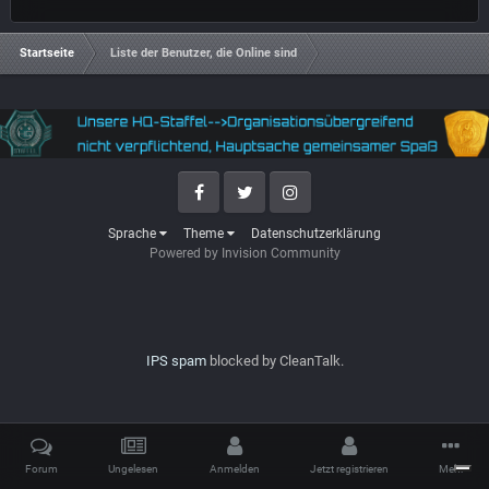
Startseite
Liste der Benutzer, die Online sind
Facebook
Twitter
Instagram
Sprache
Theme
Datenschutzerklärung
Powered by Invision Community
IPS spam
blocked by CleanTalk.
Forum
Ungelesen
Anmelden
Jetzt registrieren
Mehr