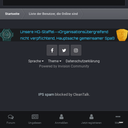
Startseite
Liste der Benutzer, die Online sind
Facebook
Twitter
Instagram
Sprache
Theme
Datenschutzerklärung
Powered by Invision Community
IPS spam
blocked by CleanTalk.
Forum
Ungelesen
Anmelden
Jetzt registrieren
Mehr