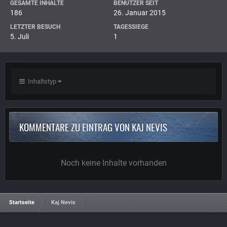
GESAMTE INHALTE
BENUTZER SEIT
186
26. Januar 2015
LETZTER BESUCH
TAGESSIEGE
5. Juli
1
Inhaltstyp
KOMMENTARE ZU EINTRAG VON KAJ NEVIS
Noch keine Inhalte vorhanden
Startseite
Kaj Nevis