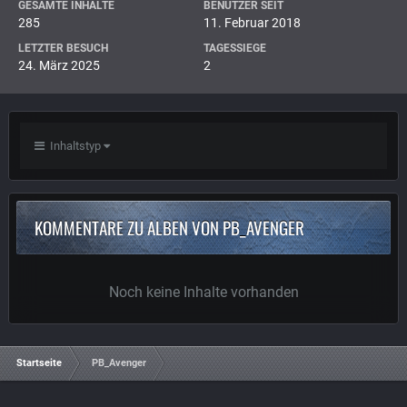
GESAMTE INHALTE
BENUTZER SEIT
285
11. Februar 2018
LETZTER BESUCH
TAGESSIEGE
24. März 2025
2
Inhaltstyp
KOMMENTARE ZU ALBEN VON PB_AVENGER
Noch keine Inhalte vorhanden
Startseite
PB_Avenger