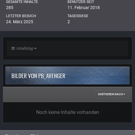
GESAMTE INHALTE
BENUTZER SEIT
285
11. Februar 2018
LETZTER BESUCH
TAGESSIEGE
24. März 2025
2
Inhaltstyp
BILDER VON PB_AVENGER
SORTIEREN NACH
Noch keine Inhalte vorhanden