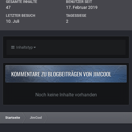
GESAMTE INHALTE
BENUTZER SEIT
47
17. Februar 2019
LETZTER BESUCH
TAGESSIEGE
10. Juli
2
Inhaltstyp
KOMMENTARE ZU BLOGBEITRÄGEN VON JIMCOOL
Noch keine Inhalte vorhanden
Startseite
JimCool