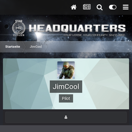
Startseite
JimCool
JimCool
Pilot