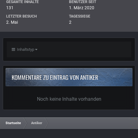
GESAMTE INHALTE
BENUTZER SEIT
131
1. März 2020
LETZTER BESUCH
TAGESSIEGE
2. Mai
2
Inhaltstyp
KOMMENTARE ZU EINTRAG VON ANTIKER
Noch keine Inhalte vorhanden
Startseite
Antiker