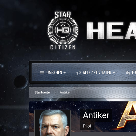
UMSEHEN
ALLE AKTIVITÄTEN
FO
Startseite
Antiker
Antiker
Pilot