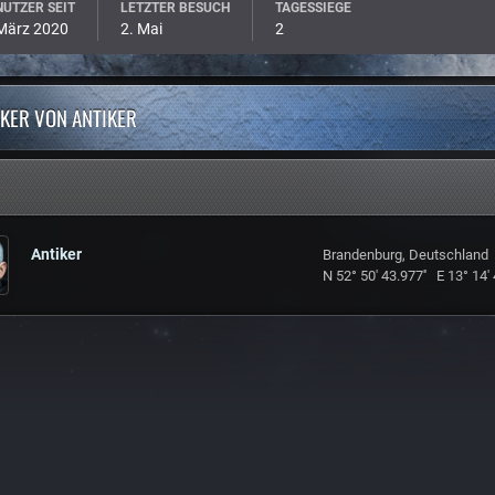
UTZER SEIT
LETZTER BESUCH
TAGESSIEGE
 März 2020
2. Mai
2
KER VON ANTIKER
Antiker
Brandenburg, Deutschland
N 52° 50' 43.977'' E 13° 14' 