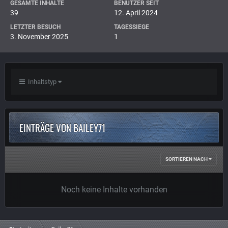
GESAMTE INHALTE
BENUTZER SEIT
39
12. April 2024
LETZTER BESUCH
TAGESSIEGE
3. November 2025
1
Inhaltstyp
EINTRÄGE VON BAILEY71
SORTIEREN NACH
Noch keine Inhalte vorhanden