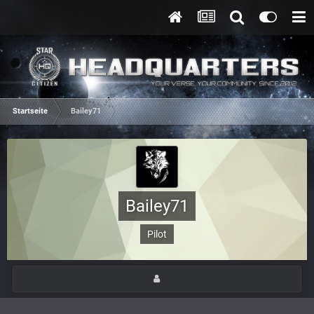
Startseite
Bailey71
Bailey71
Pilot