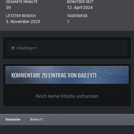
GESAMTE INHALTE
BENUTZER SEIT
39
12. April 2024
LETZTER BESUCH
TAGESSIEGE
3. November 2025
1
Inhaltstyp
KOMMENTARE ZU EINTRAG VON BAILEY71
Noch keine Inhalte vorhanden
Startseite
Bailey71