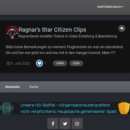
SORTIEREN NACH
Ragnar's Star Citizen Clips
RagnarSeven
erstellte Thema in
Video Erstellung & Bearbeitung
Bitte keine Bemerkungen zu meinem Flugkünsten es war ein absolutest
hin und her wer jetzt wo und wie mit in den Hangar kommt. Mein YT
Kanal ist eher ein just4fun Kanal, ich erstelle die Clips, weil ich Spaß an
1
5. Juli 2020
video
clips
der Video und Bilderbearbeitung habe. Bilderbearbeitung: Photoshop...
Startseite
Suche
Facebook
Twitter
Instagram