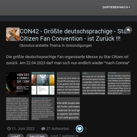
SORTIEREN NACH
CON42 - Größte deutschsprachige - Star
Citizen Fan Convention - ist Zurück !!!
Obinotus
erstellte Thema in
Ankündigungen
Die größte deutschsprachige Fan organisierte Messe zu Star Citizen ist
zurück. Am 22.04.2023 darf man sich nun endlich wieder *nach Corona*
wieder in Mühlheim bei Frankfurt am Main treffen. *Vorläufiges*
Programm: https://con42.de/#fea...
1
11. Juni 2022
27 Antworten
(und 2 weitere)
con42
barcitizen