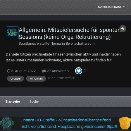
SORTIEREN NACH
Allgemein: Mitspielersuche für spontane
Sessions (keine Orga-Rekrutierung)
Sagittarius
erstellte Thema in
Bereitschaftsraum
Da viele Citizen wechselnde Phasen zwischen aktiv und inaktiv haben,
ist es unter Umständen schwierig, aktive Mitspieler zu finden für
gemeinsames Gameplay. Da ich mich nicht durch diverse Discord- und
2
5. August 2022
27 Antworten
TS-Kanäle arbeiten möchte, versuche ich es auf diesem Wege. Dieser
Thread soll ei...
(und 3 weitere)
gruppe
wingman
Startseite
Suche