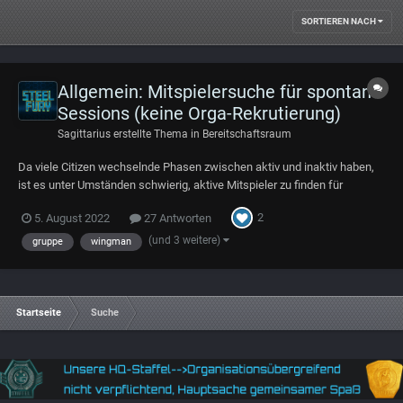
SORTIEREN NACH
Allgemein: Mitspielersuche für spontane
Sessions (keine Orga-Rekrutierung)
Sagittarius
erstellte Thema in
Bereitschaftsraum
Da viele Citizen wechselnde Phasen zwischen aktiv und inaktiv haben,
ist es unter Umständen schwierig, aktive Mitspieler zu finden für
gemeinsames Gameplay. Da ich mich nicht durch diverse Discord- und
2
5. August 2022
27 Antworten
TS-Kanäle arbeiten möchte, versuche ich es auf diesem Wege. Dieser
Thread soll ei...
(und 3 weitere)
gruppe
wingman
Startseite
Suche