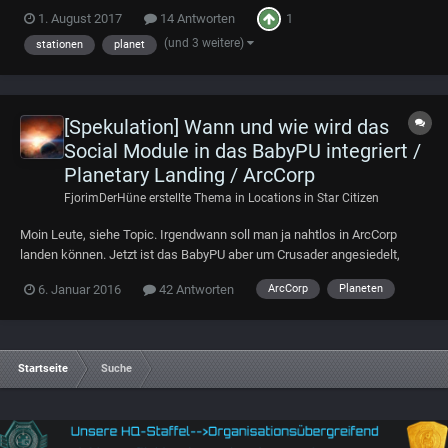
Strukturiert zu Ordnen. Der Fred soll später nur mit relevanten Daten
1
1. August 2017
14 Antworten
stetig verbessert und überarbeitet werden. Über eure Mithilfe würde ich
mic...
(und 3 weitere)
stationen
planet
[Spekulation] Wann und wie wird das
Social Module in das BabyPU integriert /
Planetary Landing / ArcCorp
FjorimDerHüne
erstellte Thema in
Locations in Star Citizen
Moin Leute, siehe Topic. Irgendwann soll man ja nahtlos in ArcCorp
landen können. Jetzt ist das BabyPU aber um Crusader angesiedelt,
nicht um ArcCorp. Glaub ihr, dass also zunächst der Quantum Travel
6. Januar 2016
42 Antworten
ArcCorp
Planeten
zwischen den zwei Planeten eingebaut wird, und dann das Planetary
Landing, oder wird CIG viellei...
Startseite
Suche