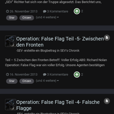
„SEV“ Richter hat sich von der Truppe abgesetzt. Das Berichtet uns,
unser an der Operation Teilnehmender Agent. Er hat sich zusammen mit
2
26. November 2013
3 Kommentare
einer Zeugin abgesetzt. Unser Agent konnte anhand von Gewebeproben
die Identität dieser Pe...
(und 4 weitere)
Star
Citizen
Operation: False Flag Teil -5- Zwischen
den Fronten
-SEV-
erstellte ein Blogbeitrag in
SEV's Chronik
Teil – 5 Zwischen den Fronten Betreff: Voller Erfolg ABS: Richard Nolan
Operation: False Flag war ein voller Erfolg. Unsere Agenten bestätigen
schwere Gefechte im Hades-System. Die Verwirrung zwischen Typhon
2
16. November 2013
3 Kommentare
und der Ceades ist groß. Beide Seiten gehen von einem Gegenseitigen
Verrat aus. Unsere i...
(und 4 weitere)
Star
Citizen
Operation: False Flag Teil -4- Falsche
Flagge
-SEV-
erstellte ein Blogbeitrag in
SEV's Chronik