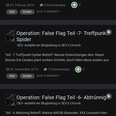
werde ich das auch noch nach holen: ----------------- Google Epub (folgt)
3
27. Februar 2014
5 Kommentare
PDF ----------------- Teil - 8 Auf der Spur Terra Gazette News Flash Der
andauernd...
(und 3 weitere)
Star
Citizen
Operation: False Flag Teil -7- Treffpunkt
Spider
-SEV-
erstellte ein Blogbeitrag in
SEV's Chronik
Teil - 7 Treffpunkt Spider Betreff: Neuste Entwicklungen Abs: Rayen
Benner Die Ceades plant weitere Schritte, doch fallen diese anders aus
als erwartet. Anstatt sich dem Konflikt mit Typhon auseinander zu
3
26. November 2013
7 Kommentare
setzen, wurde nun die Suche nach der Tochter des Whistleblowers
plötzlich zur Priorität gem...
(und 4 weitere)
Star
Citizen
Operation: False Flag Teil -6- Abtrünnig
-SEV-
erstellte ein Blogbeitrag in
SEV's Chronik
Teil - 6 Abtrünnig Betreff: Marine-NX038 Absender: XXX Leutnant Hien