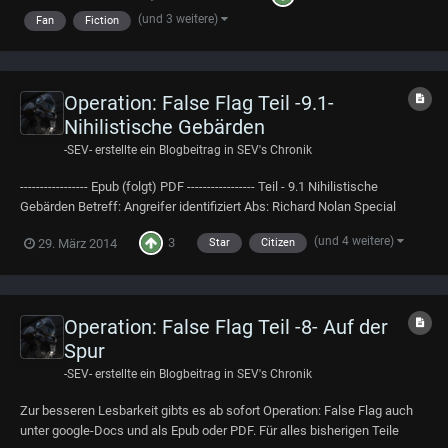
bestimmt, aber wen störte das sch...
(und 3 weitere)
Fan
Fiction
Operation: False Flag Teil -9.1-
Nihilistische Gebärden
-SEV-
erstellte ein Blogbeitrag in
SEV's Chronik
----------------- Epub (folgt) PDF ----------------- Teil - 9.1 Nihilistische
Gebärden Betreff: Angreifer identifiziert Abs: Richard Nolan Special
Agent Denny Maas, wir haben die Angreifer, die für den Tod von Special
(und 4 weitere)
3
29. März 2014
Star
Citizen
Agent Pexton verantwortlich sind identifiziert. Es handelt sich dabei um
Sym...
Operation: False Flag Teil -8- Auf der
Spur
-SEV-
erstellte ein Blogbeitrag in
SEV's Chronik
Zur besseren Lesbarkeit gibts es ab sofort Operation: False Flag auch
unter google-Docs und als Epub oder PDF. Für alles bisherigen Teile