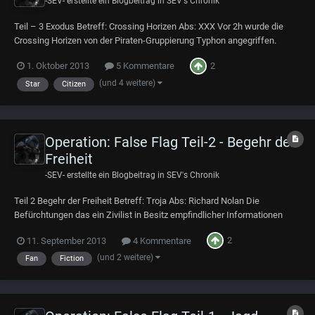
-SEV-
erstellte ein Blogbeitrag in
SEV's Chronik
Teil – 3 Exodus Betreff: Crossing Horizen Abs: XXX Vor 2h wurde die
Crossing Horizen von der Piraten-Gruppierung Typhon angegriffen.
Auszug aus den News-Org des Terra Gazette : „ Der Konflikt zwischen
2
1. Oktober 2013
5 Kommentare
den Piraten weitet sich aus und macht keinen Halt vor zivilen Opfern. Vor
nicht einmal 2 Stunde...
(und 4 weitere)
Star
Citizen
Operation: False Flag Teil-2 - Begehr der
Freiheit
-SEV-
erstellte ein Blogbeitrag in
SEV's Chronik
Teil 2 Begehr der Freiheit Betreff: Troja Abs: Richard Nolan Die
Befürchtungen das ein Zivilist in Besitz empfindlicher Informationen
gekommen ist, haben sich nun bestätigt. Noch ist Unklar welche Art von
2
11. September 2013
4 Kommentare
Informationen und um welche langfristige Folgen die Veröffentlichung
dieser Informationen h...
(und 2 weitere)
Fan
Fiction