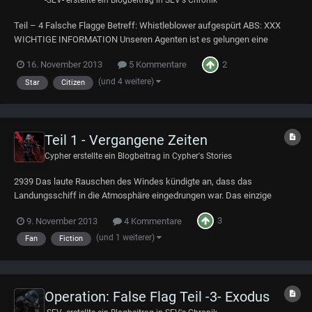
Teil – 4 Falsche Flagge Betreff: Whistleblower aufgespürt ABS: XXX
WICHTIGE INFORMATION Unseren Agenten ist es gelungen eine
Interstellare Übertragung aus dem Hades-System abzufangen. Wir
2
16. November 2013
5 Kommentare
können mit Sicherheit bestätigen, das sich der Whistleblower unter
Gefangenschaft im Hades-System befindet....
(und 4 weitere)
Star
Citizen
Teil 1 - Vergangene Zeiten
Cypher
erstellte ein Blogbeitrag in
Cypher's Stories
2939 Das laute Rauschen des Windes kündigte an, dass das
Landungsschiff in die Atmosphäre eingedrungen war. Das einzige
andere Geräusch was man beunruhigenderweise hören konnte, war ein
3
9. November 2013
4 Kommentare
loses Teil was irgendwo in der Maschine ununterbrochen klapperte. Die
beiden im Cockpit eingeengten Piloten hatte...
(und 1 weiterer)
Fan
Fiction
Operation: False Flag Teil -3- Exodus