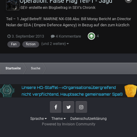
Operation: False Flag Teil-1 - Jagd
-SEV-
erstellte ein Blogbeitrag in
SEV's Chronik
Teil – 1 Jagd Betreff: MARINE NX-038 Abs: Bill Moray Bericht an Director
Nolan der EDA ( Empire Defence Agency) in Bezug auf den zum kürzlich
zum Leutnant beförderten Marine Hien „SEV“ Richter, der in folge der
4
3. September 2013
4 Kommentare
Ereignisse von Muna-15, vor 2 Jahren, in den Dienst der Marines gestellt
wurde. Marin...
(und 2 weitere)
Fan
fiction
Startseite
Suche
Facebook
Twitter
Instagram
Sprache
Theme
Datenschutzerklärung
Powered by Invision Community