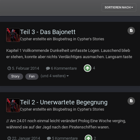
SORTIEREN NACH
Teil 3 - Das Bajonett
Cypher
erstellte ein Blogbeitrag in
Cypher's Stories
Kapitel 1 Vollkommende Dunkelheit umfasste Logen. Lauschend blieb
er stehen, konnte aber nichts Verdächtiges ausmachen. Langsam taste
er sich vorwärts und setzte so leise wie möglich einen Fuß vor den
4
5. Februar 2014
6 Kommentare
anderen, bevor er sich an einem schemenhaft zu erkennenden Tisch
vorbei schob. Er wähnte sich scho...
(und 4 weitere)
Story
Fan
Teil 2 - Unerwartete Begegnung
Cypher
erstellte ein Blogbeitrag in
Cypher's Stories
// Am 24.01 noch einmal leicht verändert Prolog Eine Woche verging,
während sie auf der Jagd nach den Piratenschiffen waren.
Unerwarteterweise waren es die Piraten selbst die sie zu ihnen führten.
2
22. Januar 2014
5 Kommentare
Ein Notrufsignal wurde aufgefangen, zwar nicht für ihr Geschwader