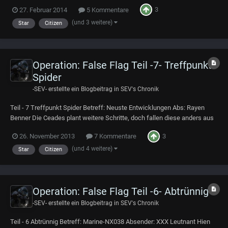
werde ich das auch noch nach holen: ----------------- Google Epub (folgt)
3
27. Februar 2014
5 Kommentare
PDF ----------------- Teil - 8 Auf der Spur Terra Gazette News Flash Der
andauernd...
(und 3 weitere)
Star
Citizen
Operation: False Flag Teil -7- Treffpunkt
Spider
-SEV-
erstellte ein Blogbeitrag in
SEV's Chronik
Teil - 7 Treffpunkt Spider Betreff: Neuste Entwicklungen Abs: Rayen
Benner Die Ceades plant weitere Schritte, doch fallen diese anders aus
als erwartet. Anstatt sich dem Konflikt mit Typhon auseinander zu
3
26. November 2013
7 Kommentare
setzen, wurde nun die Suche nach der Tochter des Whistleblowers
plötzlich zur Priorität gem...
(und 4 weitere)
Star
Citizen
Operation: False Flag Teil -6- Abtrünnig
-SEV-
erstellte ein Blogbeitrag in
SEV's Chronik
Teil - 6 Abtrünnig Betreff: Marine-NX038 Absender: XXX Leutnant Hien