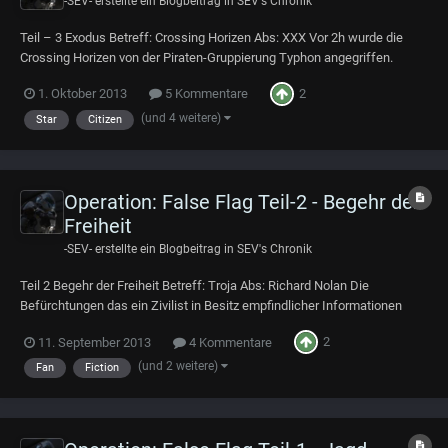
-SEV-
erstellte ein Blogbeitrag in
SEV's Chronik
Teil – 3 Exodus Betreff: Crossing Horizen Abs: XXX Vor 2h wurde die
Crossing Horizen von der Piraten-Gruppierung Typhon angegriffen.
Auszug aus den News-Org des Terra Gazette : „ Der Konflikt zwischen
2
1. Oktober 2013
5 Kommentare
den Piraten weitet sich aus und macht keinen Halt vor zivilen Opfern. Vor
nicht einmal 2 Stunde...
(und 4 weitere)
Star
Citizen
Operation: False Flag Teil-2 - Begehr der
Freiheit
-SEV-
erstellte ein Blogbeitrag in
SEV's Chronik
Teil 2 Begehr der Freiheit Betreff: Troja Abs: Richard Nolan Die
Befürchtungen das ein Zivilist in Besitz empfindlicher Informationen
gekommen ist, haben sich nun bestätigt. Noch ist Unklar welche Art von
2
11. September 2013
4 Kommentare
Informationen und um welche langfristige Folgen die Veröffentlichung
dieser Informationen h...
(und 2 weitere)
Fan
Fiction