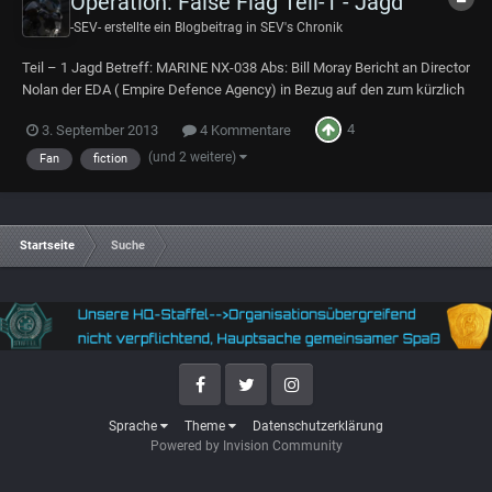
Operation: False Flag Teil-1 - Jagd
-SEV-
erstellte ein Blogbeitrag in
SEV's Chronik
Teil – 1 Jagd Betreff: MARINE NX-038 Abs: Bill Moray Bericht an Director
Nolan der EDA ( Empire Defence Agency) in Bezug auf den zum kürzlich
zum Leutnant beförderten Marine Hien „SEV“ Richter, der in folge der
4
3. September 2013
4 Kommentare
Ereignisse von Muna-15, vor 2 Jahren, in den Dienst der Marines gestellt
wurde. Marin...
(und 2 weitere)
Fan
fiction
Startseite
Suche
Facebook
Twitter
Instagram
Sprache
Theme
Datenschutzerklärung
Powered by Invision Community