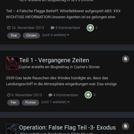
Teil – 4 Falsche Flagge Betreff: Whistleblower aufgespürt ABS: XXX
WICHTIGE INFORMATION Unseren Agenten ist es gelungen eine
Interstellare Übertragung aus dem Hades-System abzufangen. Wir
2
16. November 2013
5 Kommentare
können mit Sicherheit bestätigen, das sich der Whistleblower unter
Gefangenschaft im Hades-System befindet....
(und 4 weitere)
Star
Citizen
Teil 1 - Vergangene Zeiten
Cypher
erstellte ein Blogbeitrag in
Cypher's Stories
2939 Das laute Rauschen des Windes kündigte an, dass das
Landungsschiff in die Atmosphäre eingedrungen war. Das einzige
andere Geräusch was man beunruhigenderweise hören konnte, war ein
3
9. November 2013
4 Kommentare
loses Teil was irgendwo in der Maschine ununterbrochen klapperte. Die
beiden im Cockpit eingeengten Piloten hatte...
(und 1 weiterer)
Fan
Fiction
Operation: False Flag Teil -3- Exodus