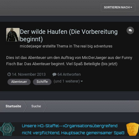
SORTIEREN NACH
Der wilde Haufen (Die Vorbereitung
beginnt)
micderjaeger
erstellte Thema in
The real big adventures
Dies ist das Abenteuer um den Auftrag von MicDerJaeger aus der Funny
Fisch Bar. Das Abenteuer beginnt. Viel Spaß Beteiligte (bis jetzt)
Micderjaeger, Lucia, Tiara, Logen. Später kommt noch ein alter Freund
14. November 2013
64 Antworten
von Mic mit Namen Azrael dazu. Wer gerne mit einsteigen möchte der
(und 1 weiterer)
Abenteuer
Schiffe
darf sich an passender St...
Startseite
Suche