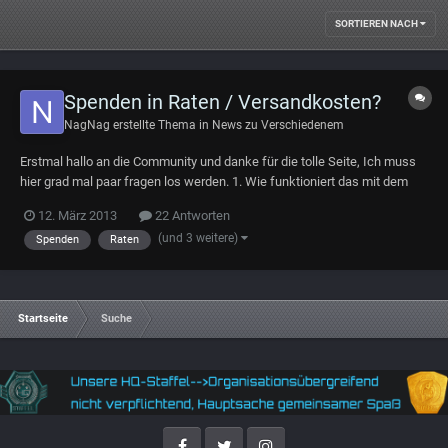
SORTIEREN NACH
Spenden in Raten / Versandkosten?
NagNag
erstellte Thema in
News zu Verschiedenem
Erstmal hallo an die Community und danke für die tolle Seite, Ich muss
hier grad mal paar fragen los werden. 1. Wie funktioniert das mit dem
spenden überhaupt, auf robertspaceindutsries anmelden und dann
12. März 2013
22 Antworten
muss man die werte nur umrechnen in € und mit PayPal zahlen? 2. Hab
(und 3 weitere)
Spenden
Raten
keine Ahnung von PayPa...
Startseite
Suche