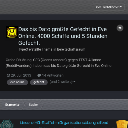
SORTIEREN NACH
Das bis Dato größte Gefecht in Eve
Online. 4000 Schiffe und 5 Stunden
Gefecht.
TypeO
erstellte Thema in
Bereitschaftsraum
Grobe Erklärung: CFC (Goons+andere) gegen TEST Alliance
(Reddit+andere), haben das bis Dato größte Gefecht in Eve Online
bestritten, um die Vorherrschaft in einem System zu erlangen. CFC hat
29. Juli 2013
14 Antworten
dieses Gefecht leider für sich entschieden. Wer es etwas genauer
(und 2 weitere)
eve online
gefecht
nachlesen will, kann das hier tun:http:/...
Startseite
Suche