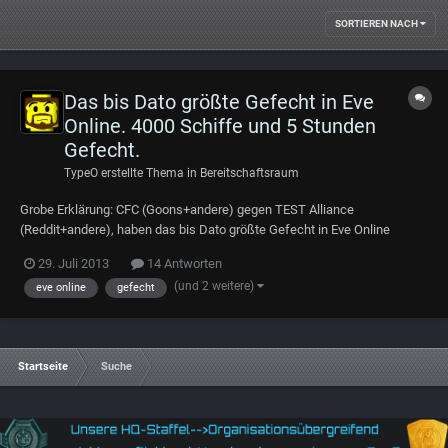
SORTIEREN NACH
Das bis Dato größte Gefecht in Eve
Online. 4000 Schiffe und 5 Stunden
Gefecht.
TypeO
erstellte Thema in
Bereitschaftsraum
Grobe Erklärung: CFC (Goons+andere) gegen TEST Alliance
(Reddit+andere), haben das bis Dato größte Gefecht in Eve Online
bestritten, um die Vorherrschaft in einem System zu erlangen. CFC hat
29. Juli 2013
14 Antworten
dieses Gefecht leider für sich entschieden. Wer es etwas genauer
(und 2 weitere)
eve online
gefecht
nachlesen will, kann das hier tun:http:/...
Startseite
Suche