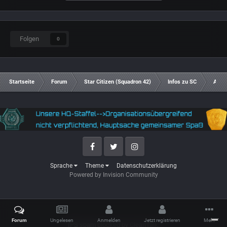
Folgen
0
Startseite
Forum
Star Citizen (Squadron 42)
Infos zu SC
Aren
Facebook
Twitter
Instagram
Sprache
Theme
Datenschutzerklärung
Powered by Invision Community
Forum
Ungelesen
Anmelden
Jetzt registrieren
Mehr
IPS spam
blocked by CleanTalk.