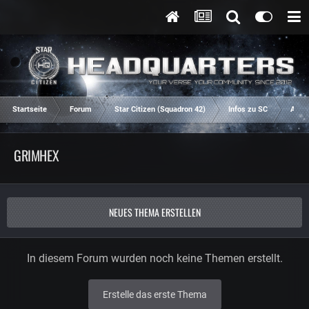
Startseite
Forum
Star Citizen (Squadron 42)
Infos zu SC
Aren
GRIMHEX
NEUES THEMA ERSTELLEN
In diesem Forum wurden noch keine Themen erstellt.
Erstelle das erste Thema