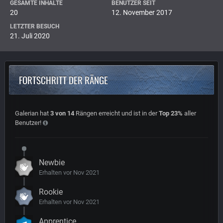
GESAMTE INHALTE
BENUTZER SEIT
20
12. November 2017
LETZTER BESUCH
21. Juli 2020
FORTSCHRITT DER RÄNGE
Galerian hat
3 von 14
Rängen erreicht und ist in der
Top 23%
aller
Benutzer!
Newbie
Erhalten vor Nov 2021
Rookie
Erhalten vor Nov 2021
Apprentice