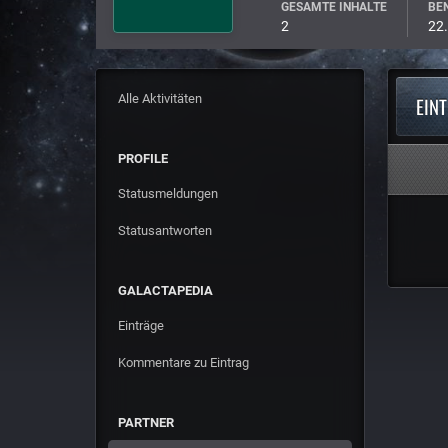
GESAMTE INHALTE
BEN
2
22
Alle Aktivitäten
EIN
PROFILE
Statusmeldungen
Statusantworten
GALACTAPEDIA
Einträge
Kommentare zu Eintrag
PARTNER