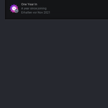
One Year In
A year since joining
Erhalten vor Nov 2021