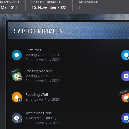
UTZER SEIT
LETZTER BESUCH
TAGESSIEGE
 Mai 2013
15. November 2023
3
9 ABZEICHEN ERHALTEN
First Post
Making your first post
Erhalten vor Nov 2021
Selten
Posting Machine
Making your 500th post
Erhalten vor Nov 2021
Selten
Reacting Well
Erhalten vor Nov 2021
Week One Done
A week since joining
Erhalten vor Nov 2021