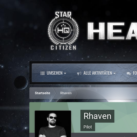
UMSEHEN
ALLE AKTIVITÄTEN
FO
Startseite
Rhaven
Rhaven
Pilot