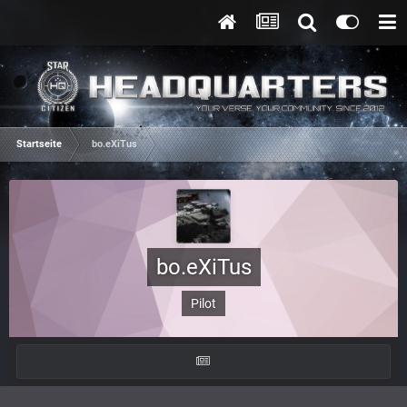
Startseite
bo.eXiTus
bo.eXiTus
Pilot