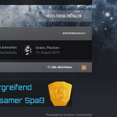
NEUES THEMA ERSTELLEN
SORTIEREN NACH
4
Antworten
Snake_Plissken
15. August 2019
Tsd
Aufrufe
Alle Aktivitäten
Powered by Invision Community