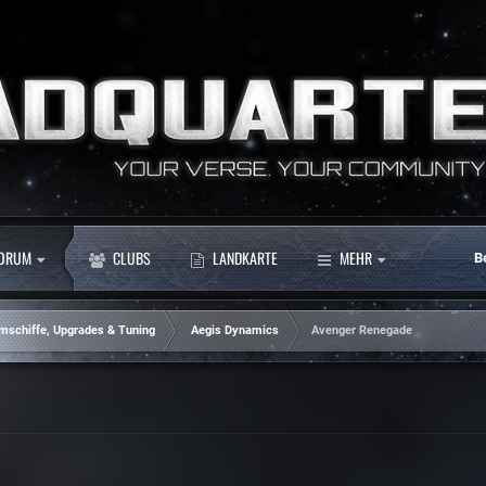
ORUM
CLUBS
LANDKARTE
MEHR
B
mschiffe, Upgrades & Tuning
Aegis Dynamics
Avenger Renegade