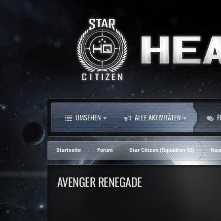
UMSEHEN
ALLE AKTIVITÄTEN
F
Startseite
Forum
Star Citizen (Squadron 42)
Rau
AVENGER RENEGADE