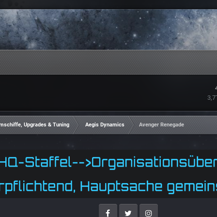
3,7
mschiffe, Upgrades & Tuning
Aegis Dynamics
Avenger Renegade