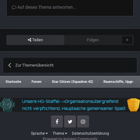
Auf dieses Thema antworten...
Teilen
Folgen
0
Zur Themenübersicht
Startseite
Forum
Star Citizen (Squadron 42)
Raumschiffe, Upgrades
Facebook
Twitter
Instagram
Sprache
Theme
Datenschutzerklärung
Powered by Invision Community