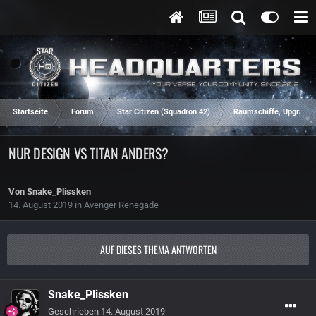
Startseite
Forum
Star Citizen (Squadron 42)
Raumschiffe, Upgrades
NUR DESIGN VS TITAN ANDERS?
Von
Snake_Plissken
14. August 2019
in
Avenger Renegade
AUF DIESES THEMA ANTWORTEN
Snake_Plissken
Geschrieben
14. August 2019