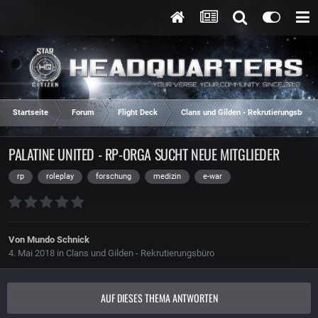
Startseite
Forum
Flight Deck
Clans und Gilden - Rekrutierungsbüro
PALATINE UNITED - RP-ORGA SUCHT NEUE MITGLIEDER
rp
roleplay
forschung
medizin
e-war
Von
Mundo Schnick
4. Mai 2018
in
Clans und Gilden - Rekrutierungsbüro
AUF DIESES THEMA ANTWORTEN