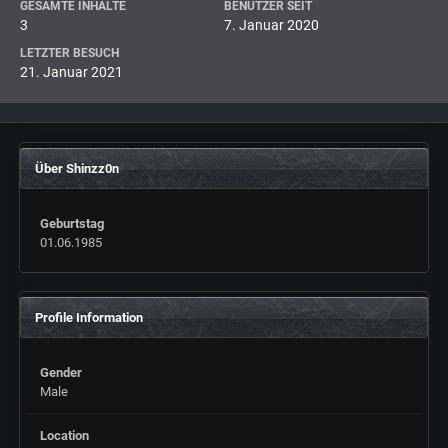
GESAMTE INHALTE
BENUTZER SEIT
3
7. Januar 2020
LETZTER BESUCH
21. Januar 2021
Über Shinzz0n
Geburtstag
01.06.1985
Profile Information
Gender
Male
Location