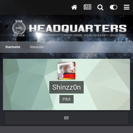
Startseite
Shinzz0n
Shinzz0n
Pilot