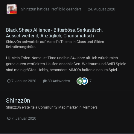
Shinzz0n
hat das Profilbild geändert
24. August 2020
Black Sheep Alliance - Bitterböse, Sarkastisch,
Ausschweifend, Anzüglich, Charismatisch
Shinzz0n
antwortete auf
Marcel
's Thema in
Clans und Gilden -
Rekrutierungsbüro
Hi, Mein Erden-Name ist Timo und bin 34 Jahre alt. Ich würde mich
gerne euren verrückten Haufen anschließen. Weltraum und SciFi Spiele
sind mein größtes Hobby, besonders MMO´s halten einen im Spiel...
7
7. Januar 2020
80 Antworten
Shinzz0n
Shinzz0n
erstellte a Community Map marker in
Members
7. Januar 2020