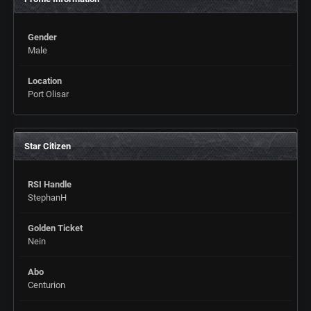
Gender
Male
Location
Port Olisar
Star Citizen
RSI Handle
StephanH
Golden Ticket
Nein
Abo
Centurion