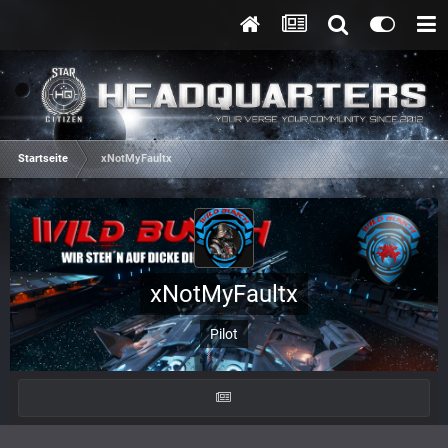
Startseite
xNotMyFaultx
xNotMyFaultx
Pilot