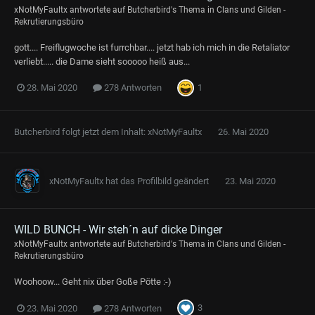
xNotMyFaultx
antwortete auf
Butcherbird
's Thema in
Clans und Gilden -
Rekrutierungsbüro
gott.... Freiflugwoche ist furrchbar.... jetzt hab ich mich in die Retaliator
verliebt..... die Dame sieht sooooo heiß aus...
1
28. Mai 2020
278 Antworten
Butcherbird
folgt jetzt dem Inhalt:
xNotMyFaultx
26. Mai 2020
xNotMyFaultx
hat das Profilbild geändert
23. Mai 2020
WILD BUNCH - Wir steh´n auf dicke Dinger
xNotMyFaultx
antwortete auf
Butcherbird
's Thema in
Clans und Gilden -
Rekrutierungsbüro
Woohoow... Geht nix über Goße Pötte :-)
3
23. Mai 2020
278 Antworten