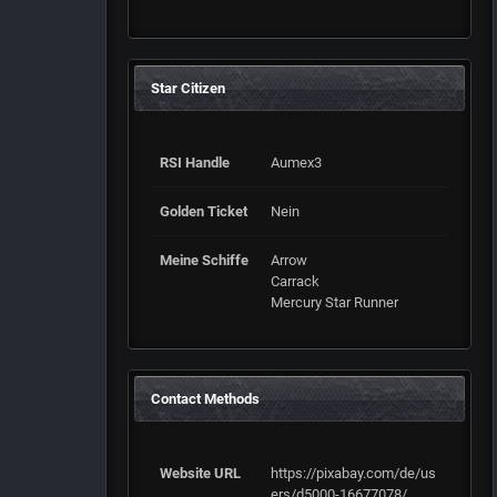
Star Citizen
RSI Handle
Aumex3
Golden Ticket
Nein
Meine Schiffe
Arrow
Carrack
Mercury Star Runner
Contact Methods
Website URL
https://pixabay.com/de/us
ers/d5000-16677078/