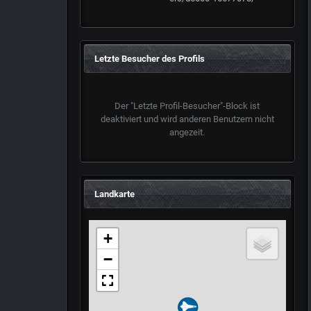
Letzte Besucher des Profils
Der "Letzte Profil-Besucher"-Block ist
deaktiviert und wird anderen Benutzern nicht
angezeit.
Landkarte