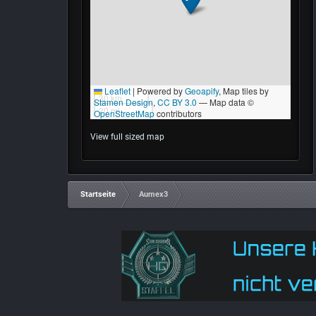
View full sized map
Startseite
Aumex3