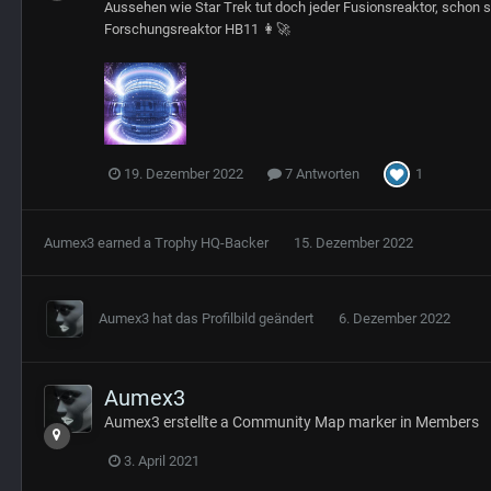
Aussehen wie Star Trek tut doch jeder Fusionsreaktor, schon s
Forschungsreaktor HB11 👩‍🚀
1
19. Dezember 2022
7 Antworten
Aumex3
earned a Trophy HQ-Backer
15. Dezember 2022
Aumex3
hat das Profilbild geändert
6. Dezember 2022
Aumex3
Aumex3
erstellte a Community Map marker in
Members
3. April 2021