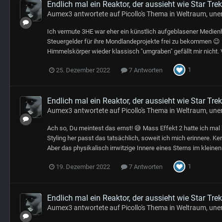
Endlich mal ein Reaktor, der aussieht wie Star Trek
Aumex3
antwortete auf
Picollo
's Thema in
Weltraum, unen
Ich vermute 3HE war eher ein künstlich aufgeblasener Medie
Steuergelder für ihre Mondlandeprojekte frei zu bekommen 😉
Himmelskörper wieder klassisch "umgraben" gefällt mir nicht. Vo
1
25. Dezember 2022
7 Antworten
Endlich mal ein Reaktor, der aussieht wie Star Trek
Aumex3
antwortete auf
Picollo
's Thema in
Weltraum, unen
Ach so, Du meintest das ernst! 😅 Mass Effekt 2 hatte ich mal 
Styling her passt das tatsächlich, soweit ich mich erinnere. Ke
Aber das physikalisch irrwitzige Innere eines Sterns im kleinen
1
19. Dezember 2022
7 Antworten
Endlich mal ein Reaktor, der aussieht wie Star Trek
Aumex3
antwortete auf
Picollo
's Thema in
Weltraum, unen