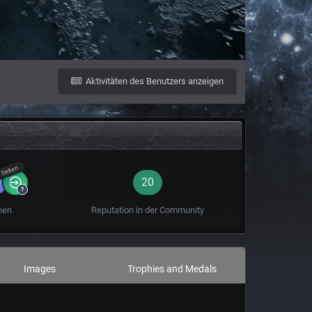
Aktivitäten des Benutzers anzeigen
Selten
20
hen
Reputation in der Community
Images
Trophies and Medals