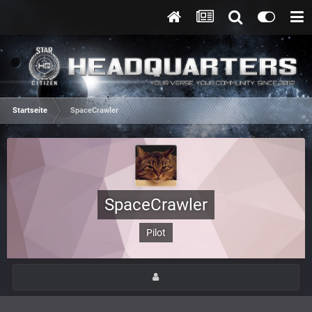
Startseite
SpaceCrawler
SpaceCrawler
Pilot