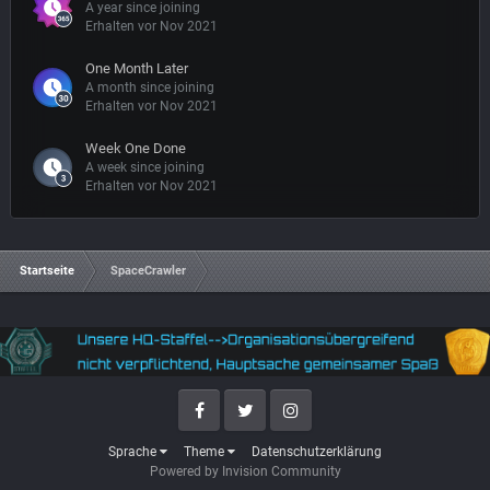
A year since joining
Erhalten vor Nov 2021
One Month Later
A month since joining
Erhalten vor Nov 2021
Week One Done
A week since joining
Erhalten vor Nov 2021
Startseite
SpaceCrawler
Facebook
Twitter
Instagram
Sprache
Theme
Datenschutzerklärung
Powered by Invision Community