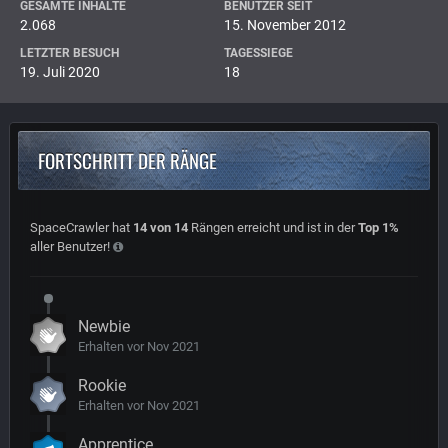
GESAMTE INHALTE
BENUTZER SEIT
2.068
15. November 2012
LETZTER BESUCH
TAGESSIEGE
19. Juli 2020
18
FORTSCHRITT DER RÄNGE
SpaceCrawler hat
14 von 14
Rängen erreicht und ist in der
Top 1%
aller Benutzer!
Newbie
Erhalten vor Nov 2021
Rookie
Erhalten vor Nov 2021
Apprentice