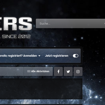
ereits registriert? Anmelden
Jetzt registrieren
Alle Aktivitäten
Facebook
Twitter
Instagram