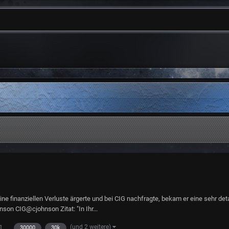
e finanziellen Verluste ärgerte und bei CIG nachfragte, bekam er eine sehr deta
nson CIG@cjohnson Zitat: "In Ihr...
(und 2 weitere)
1
30000
30k