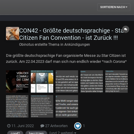
SORTIEREN NACH
CON42 - Größte deutschsprachige - Star
Citizen Fan Convention - ist Zurück !!!
Obinotus
erstellte Thema in
Ankündigungen
Die größte deutschsprachige Fan organisierte Messe zu Star Citizen ist
zurück. Am 22.04.2023 darf man sich nun endlich wieder *nach Corona*
wieder in Mühlheim bei Frankfurt am Main treffen. *Vorläufiges*
Programm: https://con42.de/#fea...
1
11. Juni 2022
27 Antworten
(und 2 weitere)
con42
barcitizen