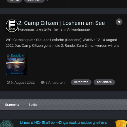
2. Camp Citizen | Losheim am See
Forgeman_tv
erstellte Thema in
Ankündigungen
WO: Campingplatz Stausee Losheim (Saarland) WANN : 12-14 August
2022 Das Camp Citizen geht in die 2. Runde. Zum 2. mal werden wir uns
treffen und über Star Citizen reden und feiern. Das ganze ist für alle Star
Citizen Fans. Also schön weitersagen Buchungslink für 2 Tage...
6. August 2022
8 Antworten
barcitizen
bar citizen
Startseite
Suche