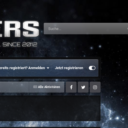
ereits registriert? Anmelden
Jetzt registrieren
Alle Aktivitäten
Facebook
Twitter
Instagram