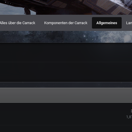
Alles über die Carrack
Komponenten der Carrack
Allgemeines
Lan
1,8