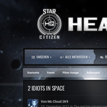
UMSEHEN
ALLE AKTIVITÄTEN
F
Startseite
Forum
Pilots Hangar
Rollenspiel
2 IDIOTS IN SPACE
Von
Mc Cloud 2K9
10. Dezember 2021
in
The real big adventure