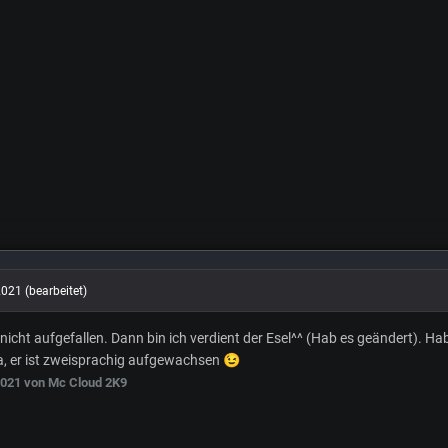
2021
(bearbeitet)
 nicht aufgefallen. Dann bin ich verdient der Esel^^ (Hab es geändert). H
a, er ist zweisprachig aufgewachsen
😉
2021
von Mc Cloud 2K9