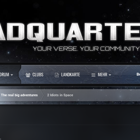
ORUM
CLUBS
LANDKARTE
MEHR
B
The real big adventures
2 Idiots in Space
s