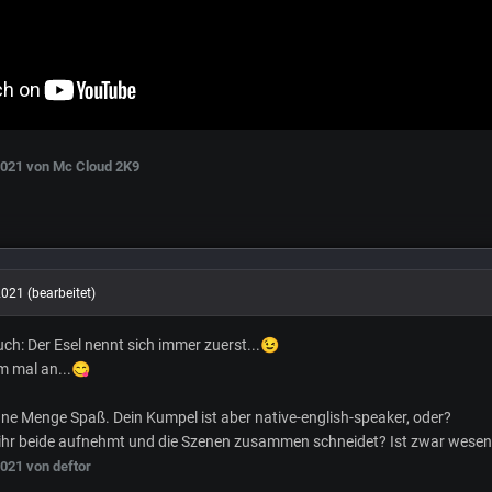
2021
von Mc Cloud 2K9
2021
(bearbeitet)
uch: Der Esel nennt sich immer zuerst...
😉
m mal an...
😋
hr ne Menge Spaß. Dein Kumpel ist aber native-english-speaker, oder?
ihr beide aufnehmt und die Szenen zusammen schneidet? Ist zwar wesent
2021
von deftor