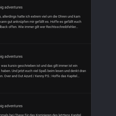
big adventures
b, allerdings hatte ich extrem viel um die Ohren und kam
kann gut anknüpfen mir gefällt es. Hoffe es gefällt euch
back offen. Wie immer gilt wer Rechtsschreibfehler...
big adventures
s was kursiv geschrieben ist und das gilt immer ist ein
ben. Und jetzt euch viel Spaß beim lesen und denkt dran
n. Over and Out Azurd / Kenny P.S.: Hoffe das Kapitel...
big adventures
chmals bei Chase für das Korrigieren des letztens Kapitel