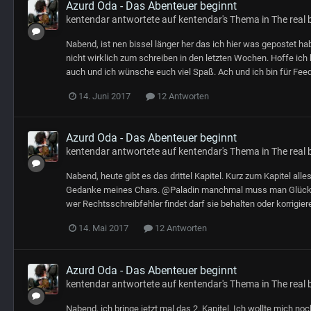
Azurd Oda - Das Abenteuer beginnt
kentendar
antwortete auf
kentendar
's Thema in
The real 
Nabend, ist nen bissel länger her das ich hier was gepostet ha
nicht wirklich zum schreiben in den letzten Wochen. Hoffe ich 
auch und ich wünsche euch viel Spaß. Ach und ich bin für Feed
14. Juni 2017
12 Antworten
Azurd Oda - Das Abenteuer beginnt
kentendar
antwortete auf
kentendar
's Thema in
The real 
Nabend, heute gibt es das drittel Kapitel. Kurz zum Kapitel alle
Gedanke meines Chars. @Paladin manchmal muss man Glück ha
wer Rechtsschreibfehler findet darf sie behalten oder korrigiere
14. Mai 2017
12 Antworten
Azurd Oda - Das Abenteuer beginnt
kentendar
antwortete auf
kentendar
's Thema in
The real 
Nabend, ich bringe jetzt mal das 2. Kapitel. Ich wollte mich no