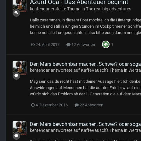
Azurd Oda - Das Abenteuer beginnt
kentendar
erstellte Thema in
The real big adventures
Hallo zusammen, in diesem Post möchte ich die Hintergrundge
heimlich und still in ruhigen Stunden im Cockpit meiner Schiff
kenne net alle Loregeschichten, also bitte euch darum nnet gl
1
24. April 2017
12 Antworten
Den Mars bewohnbar machen, Schwer? oder sogar
kentendar
antwortete auf
KaffeRausch
's Thema in
Weltra
Mag sein das du recht hast mit deiner Aussage hier: Ich denk
Auswirkungen auf Menschen hat die auf der Erde bzw. auf ei
würde sich das Problem ab der 1. Generation die auf dem Mars 
4. Dezember 2016
22 Antworten
Den Mars bewohnbar machen, Schwer? oder sogar
kentendar
antwortete auf
KaffeRausch
's Thema in
Weltra