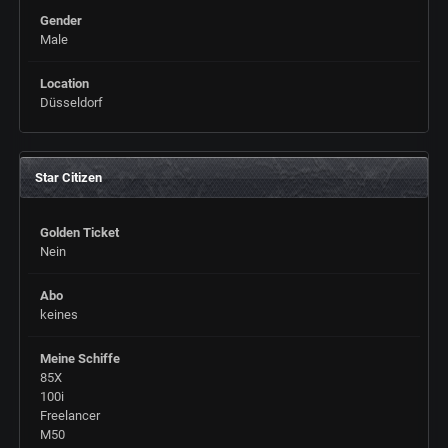
Gender
Male
Location
Düsseldorf
Star Citizen
Golden Ticket
Nein
Abo
keines
Meine Schiffe
85X
100i
Freelancer
M50