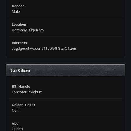
Gender
Male
Location
Germany Rügen MV
Interests
Jagdgeschwader 54 IJG54I StarCitizen
Star Citizen
RSI Handle
Lonestarr-Yoghurt
Golden Ticket
Nein
Abo
keines