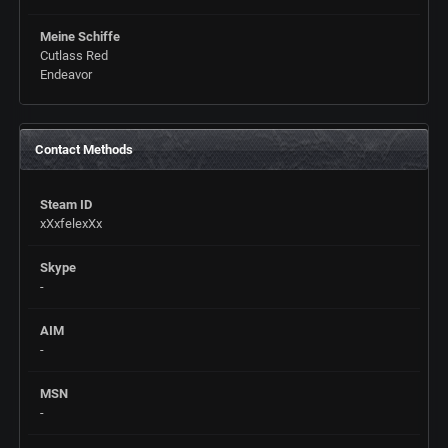
Meine Schiffe
Cutlass Red
Endeavor
Contact Methods
Steam ID
xXxfelexXx
Skype
-
AIM
-
MSN
-