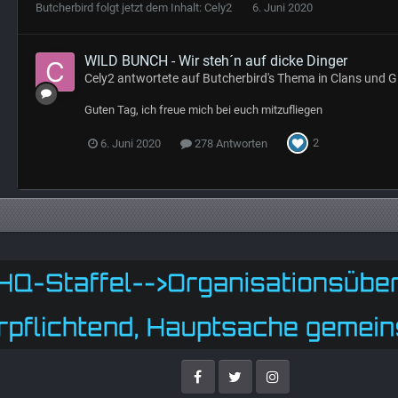
Butcherbird
folgt jetzt dem Inhalt:
Cely2
6. Juni 2020
WILD BUNCH - Wir steh´n auf dicke Dinger
Cely2
antwortete auf
Butcherbird
's Thema in
Clans und G
Guten Tag, ich freue mich bei euch mitzufliegen
2
6. Juni 2020
278 Antworten
Facebook
Twitter
Instagram