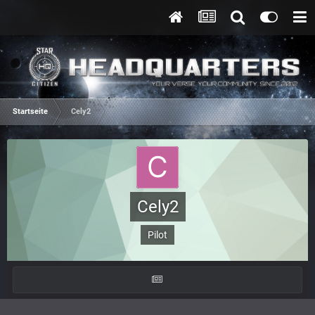
Startseite
Cely2
Cely2
Pilot