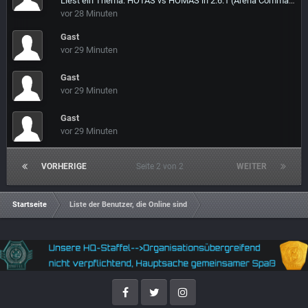
Liest ein Thema: HOTAS vs HOMAS in 2.6.1 (Arena Commander)
vor 28 Minuten
Gast
vor 29 Minuten
Gast
vor 29 Minuten
Gast
vor 29 Minuten
VORHERIGE
Seite 2 von 2
WEITER
Startseite
Liste der Benutzer, die Online sind
Facebook
Twitter
Instagram